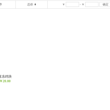
序
总价
￥
-
￥
确定
速冻鸡块
￥20.00