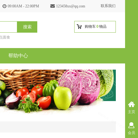
联系我们
09:00AM - 22:00PM
123458xx@qq.com
购物车
0
物品
搜索
点面食
帮助中心
主页
会员