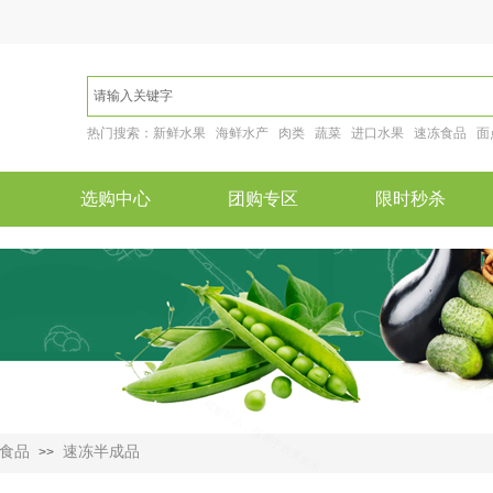
热门搜索：新鲜水果 海鲜水产 肉类 蔬菜 进口水果 速冻食品 面
选购中心
团购专区
限时秒杀
食品
速冻半成品
>>