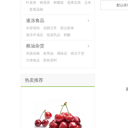
叶菜类
|
根茎类
|
鲜菌菇
|
茄果瓜类
|
玉米
默认排
|
姜葱蒜椒
速冻食品
水饺馄钝
|
汤圆元宵
|
面点面食
|
速冻半成品
|
低温乳品
|
奶酪
粮油杂货
米面杂粮
|
食用油
|
调味品
|
南北干货
|
方便食品
|
烘焙原料
热卖推荐