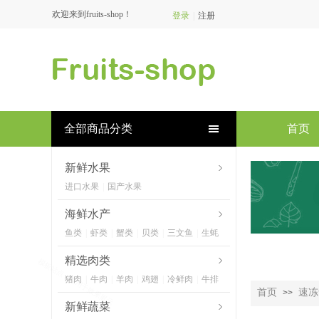
欢迎来到fruits-shop！
登录
|
注册
全部商品分类
首页
新鲜水果
进口水果
|
国产水果
海鲜水产
鱼类
|
虾类
|
蟹类
|
贝类
|
三文鱼
|
生蚝
精选肉类
猪肉
|
牛肉
|
羊肉
|
鸡翅
|
冷鲜肉
|
牛排
首页
速冻
>>
新鲜蔬菜