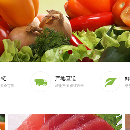
冷链
产地直送
鲜
 安全可靠
精挑产源 保证质量
绿