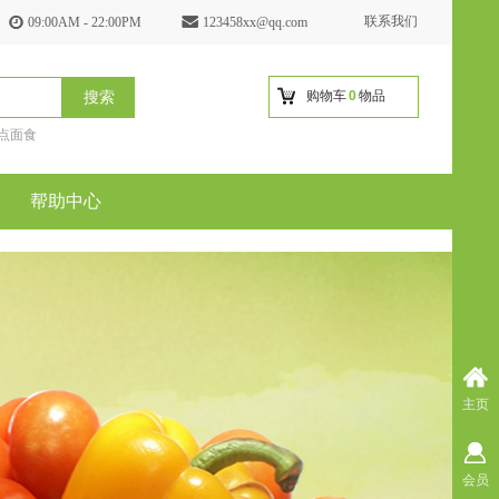
联系我们
09:00AM - 22:00PM
123458xx@qq.com
购物车
0
物品
搜索
点面食
帮助中心
主页
会员